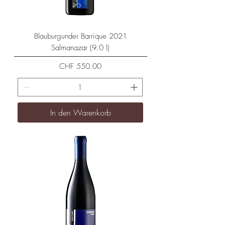
Blauburgunder Barrique 2021
Salmanazar (9.0 l)
Preis
CHF 550.00
In den Warenkorb