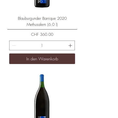
Blauburgunder Barrique 2020
Methusalem (6.0 l)
Preis
CHF 360.00
In den Warenkorb