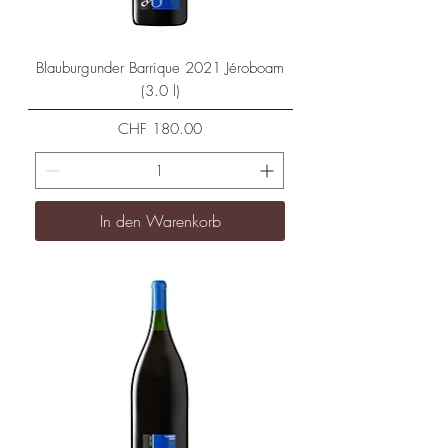
Blauburgunder Barrique 2021 Jéroboam
(3.0 l)
Preis
CHF 180.00
In den Warenkorb