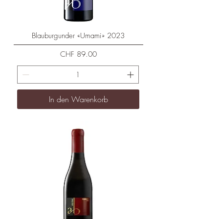
Blauburgunder «Umami» 2023
Preis
CHF 89.00
In den Warenkorb